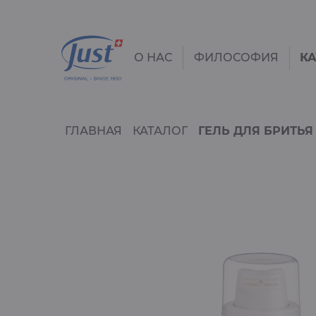
О НАС
ФИЛОСОФИЯ
К
ГЛАВНАЯ
КАТАЛОГ
ГЕЛЬ ДЛЯ БРИТЬЯ
История
Производство.
Принцип галеник
Происхождение
Качество. 6 Главны
Высокая известность
шагов
бренда
Забота об
Семейная компания
окружающей среде
природе
В гармонии с
природой