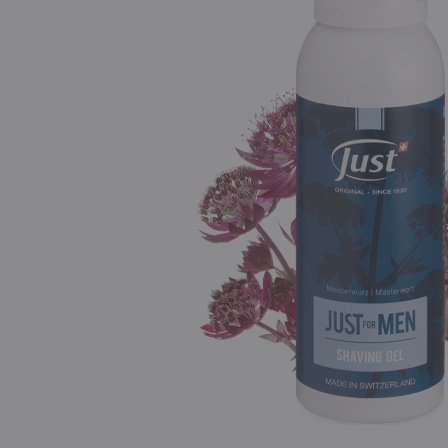
Знания. Полноценн
здоровье
Важные факты
Сертификация халя
Сертификаты