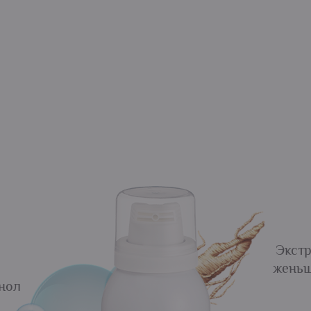
Экстр
жень
нол