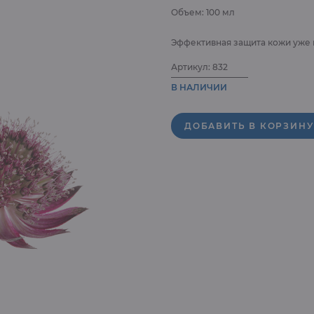
ое
Объем: 100 мл
Уход за полостью рта
ль
Душ/Ванна
Эффективная защита кожи уже 
SPF
Артикул: 832
В НАЛИЧИИ
Мужчинам
Новинки
ДОБАВИТЬ В КОРЗИНУ
Промо продукция
Уход для лица
БАД
Аксессуары