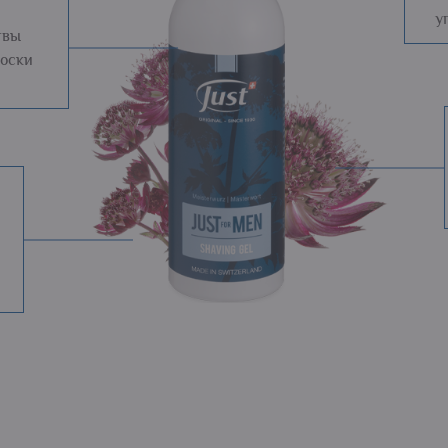
у
твы
лоски