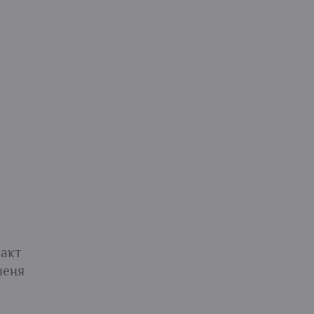
акт
шеня